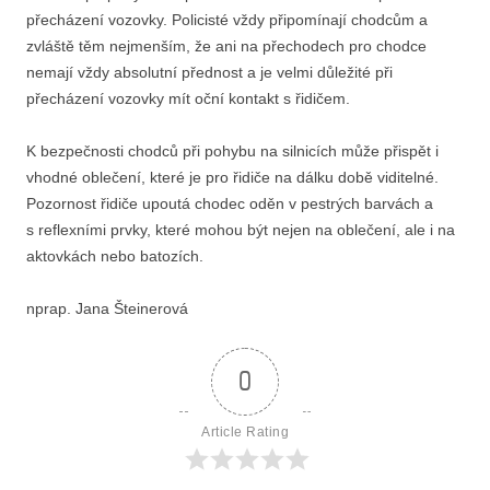
přecházení vozovky. Policisté vždy připomínají chodcům a
zvláště těm nejmenším, že ani na přechodech pro chodce
nemají vždy absolutní přednost a je velmi důležité při
přecházení vozovky mít oční kontakt s řidičem.
K bezpečnosti chodců při pohybu na silnicích může přispět i
vhodné oblečení, které je pro řidiče na dálku době viditelné.
Pozornost řidiče upoutá chodec oděn v pestrých barvách a
s reflexními prvky, které mohou být nejen na oblečení, ale i na
aktovkách nebo batozích.
nprap. Jana Šteinerová
0
Article Rating