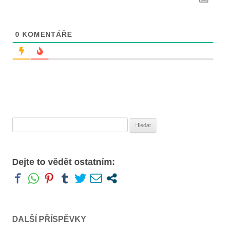
r
o
p
0
KOMENTÁŘE
ř
í
s
p
ě
v
Vyhledávání
k
y
Dejte to vědět ostatním:
DALŠÍ PŘÍSPĚVKY