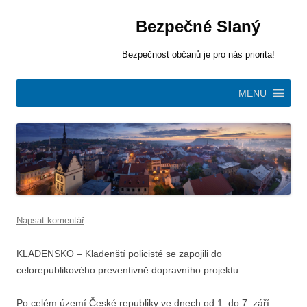
Bezpečné Slaný
Bezpečnost občanů je pro nás priorita!
Přejít
MENU
k
obsahu
webu
Napsat komentář
KLADENSKO – Kladenští policisté se zapojili do
celorepublikového preventivně dopravního projektu.
Po celém území České republiky ve dnech od 1. do 7. září