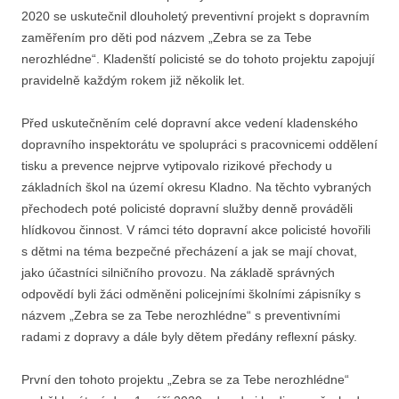
2020 se uskutečnil dlouholetý preventivní projekt s dopravním
zaměřením pro děti pod názvem „Zebra se za Tebe
nerozhlédne“. Kladenští policisté se do tohoto projektu zapojují
pravidelně každým rokem již několik let.
Před uskutečněním celé dopravní akce vedení kladenského
dopravního inspektorátu ve spolupráci s pracovnicemi oddělení
tisku a prevence nejprve vytipovalo rizikové přechody u
základních škol na území okresu Kladno. Na těchto vybraných
přechodech poté policisté dopravní služby denně prováděli
hlídkovou činnost. V rámci této dopravní akce policisté hovořili
s dětmi na téma bezpečné přecházení a jak se mají chovat,
jako účastníci silničního provozu. Na základě správných
odpovědí byli žáci odměněni policejními školními zápisníky s
názvem „Zebra se za Tebe nerozhlédne“ s preventivními
radami z dopravy a dále byly dětem předány reflexní pásky.
První den tohoto projektu „Zebra se za Tebe nerozhlédne“