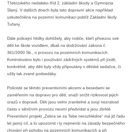
Třebízského nedaleko tříd 2. základní škody a Gymnázia
Slaný. V dalších dnech byla tato dopravní akce například
uskutečněna na pozemní komunikaci poblíž Základní školy
Tuřany
Dále policejní hlídky dohlížely, aby rodiče, kteří přivezou své
děti ke škole vozidlem, dbali na dodržování zákona č.
361/2000 Sb., o provozu na pozemních komunikacích.
Kontrolováno bylo i používání zádržných systémů při jízdě,
konkrétně, aby děti byly vždy připoutány v dětské sedačce, či
užily tak zvané podsedáky.
Policisté se těmito preventivními akcemi a besedami se
zaměřením na dopravu pro děti, snaží snížit rizikovost jejich
úrazů v dopravě. Děti jsou velmi zranitelné a svojí nezralostí
často v silničním provozu neumí předvídat a jsou zbrklé.
Preventivní projekt „Zebra se za Tebe nerozhlédne“ má již řadu
let jasný cíl, a to upozornit i ty nejmenší na zásady bezpečného
chování při pohybu na pozemních komunikacích a při