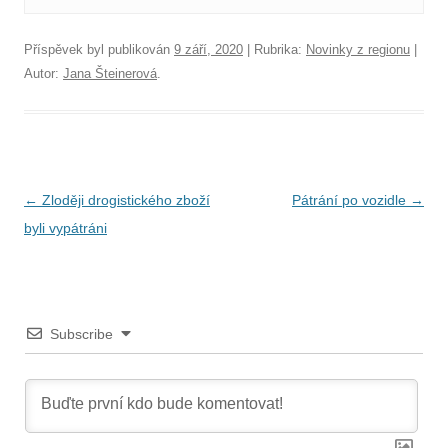
Příspěvek byl publikován
9 září, 2020
| Rubrika:
Novinky z regionu
|
Autor:
Jana Šteinerová
.
N
←
Zloději drogistického zboží
Pátrání po vozidle
→
a
byli vypátráni
v
i
g
Subscribe
a
c
e
p