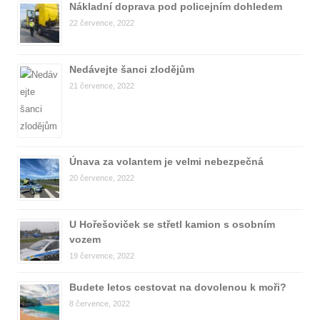
Nákladní doprava pod policejním dohledem
22 července, 2022
Nedávejte šanci zlodějům
21 července, 2022
Únava za volantem je velmi nebezpečná
20 července, 2022
U Hořešoviček se střetl kamion s osobním
vozem
19 července, 2022
Budete letos cestovat na dovolenou k moři?
8 července, 2022