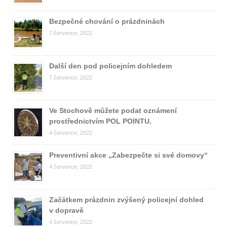
Bezpečné chování o prázdninách
7 července, 2022
Další den pod policejním dohledem
7 července, 2022
Ve Stochově můžete podat oznámení
prostřednictvím POL POINTU.
4 července, 2022
Preventivní akce „Zabezpečte si své domovy“
4 července, 2022
Začátkem prázdnin zvýšený policejní dohled
v dopravě
4 července, 2022