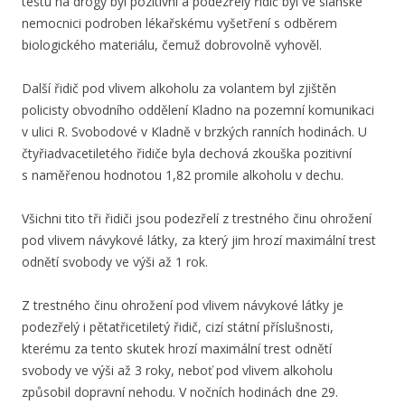
testu na drogy byl pozitivní a podezřelý řidič byl ve slánské
nemocnici podroben lékařskému vyšetření s odběrem
biologického materiálu, čemuž dobrovolně vyhověl.
Další řidič pod vlivem alkoholu za volantem byl zjištěn
policisty obvodního oddělení Kladno na pozemní komunikaci
v ulici R. Svobodové v Kladně v brzkých ranních hodinách. U
čtyřiadvacetiletého řidiče byla dechová zkouška pozitivní
s naměřenou hodnotou 1,82 promile alkoholu v dechu.
Všichni tito tři řidiči jsou podezřelí z trestného činu ohrožení
pod vlivem návykové látky, za který jim hrozí maximální trest
odnětí svobody ve výši až 1 rok.
Z trestného činu ohrožení pod vlivem návykové látky je
podezřelý i pětatřicetiletý řidič, cizí státní příslušnosti,
kterému za tento skutek hrozí maximální trest odnětí
svobody ve výši až 3 roky, neboť pod vlivem alkoholu
způsobil dopravní nehodu. V nočních hodinách dne 29.