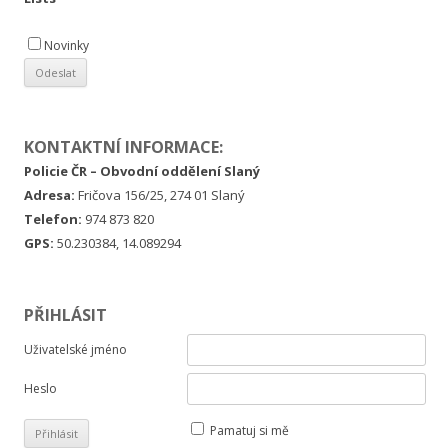
Novinky
KONTAKTNÍ INFORMACE:
Policie ČR – Obvodní oddělení Slaný
Adresa:
Fričova 156/25, 274 01 Slaný
Telefon:
974 873 820
GPS:
50.230384, 14.089294
PŘIHLÁSIT
Uživatelské jméno
Heslo
Pamatuj si mě