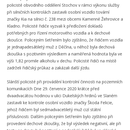
policisté obvodního oddělení Stochov v rámci výkonu služby
při silničních kontrolách zastavili osobní vozidlo tovární
značky Kia na silnici č. 238 mezi obcemi Kamenné Žehrovice a
Kladno. Policisté řidiče vyzvali k předložení dokladů
potřebných pro řízení motorového vozidla a k dechové
zkoušce. Policejním šetřením bylo zjištěno, že řidičem vozidla
je jednapadesátiletý muž z Děčína, u něhož byla dechová
zkouška s pozitivním výsledkem a naměřená hodnota byla ve
výši 1,82 promile alkoholu v dechu. Policisté řidiči na místě
zadrželi řidičský průkaz a zakázali další jízdu.
Slánští policisté při provádění kontrolní činnosti na pozemních
komunikacích Dne 29. července 2020 krátce před
dvaadvacátou hodinou v ulici Dukelských hrdinů ve Slaném
zastavili ke kontrole osobní vozidlo značky Škoda Felicie,
jehož řidičem byl sedmadvacetiletý muž cizí státní
příslušnosti. Dalším policejním šetřením bylo zjištěno při
provedení dechové zkoušky, že byl výsledek negativní, ale při