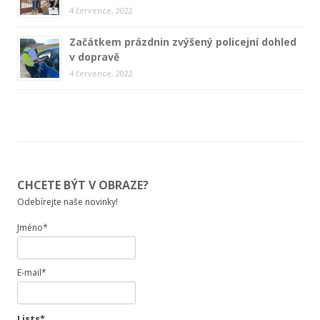
4 července, 2022
Začátkem prázdnin zvýšený policejní dohled
v dopravě
4 července, 2022
CHCETE BÝT V OBRAZE?
Odebírejte naše novinky!
Jméno*
E-mail*
Lists*