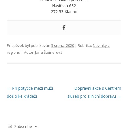
Havířská 632
272 53 Kladno
Příspěvek byl publikován
3 srpna, 2020
| Rubrika:
Novinky z
regionu
| Autor:
Jana Šteinerová
.
N
←
Při potyčce mezi muži
Dopravní akce s Centrem
a
došlo ke krádeži
služeb pro silniční dopravu
→
v
i
g
Subscribe