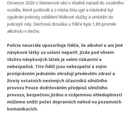
července 2020 v Kleinerově ulici v Kladně narazil do osobního
vozidla, které poškodil a z místa činu ujel a následně byl
vypátrán policisty oddělení hlídkové služby a umístěn do
policejní cely. Dechová zkouška u řidiče byla 1,89 promile
alkoholu v dechu.
Policie neustále upozorňuje řidiče, že alkohol a ani jiné
návykové látky za volant nepatří. Jízda pod vlivem
těchto návykových látek je velmi riskantní a
nebezpečná. Tito řidiči jsou nebezpeční a svým
protiprávním jednáním ohrožují především zdraví a
životy ostatních nevinných účastníků silničního
provozu Pouze dodržováním předpisů silničního
provozu, bezpečnou jízdou a vzájemnou ohleduplností
můžeme snížit počet dopravních nehod na pozemních
komunikacích.