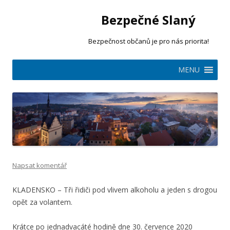
Bezpečné Slaný
Bezpečnost občanů je pro nás priorita!
Přejít
MENU
k
obsahu
webu
Napsat komentář
KLADENSKO – Tři řidiči pod vlivem alkoholu a jeden s drogou
opět za volantem.
Krátce po jednadvacáté hodině dne 30. července 2020