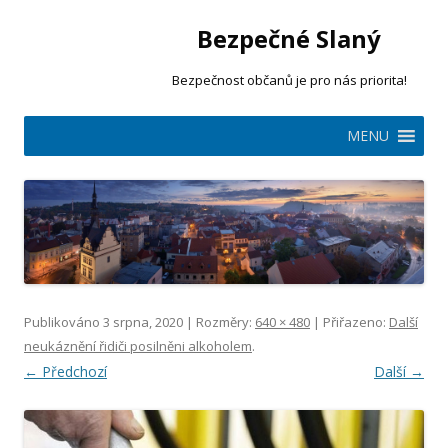
Bezpečné Slaný
Bezpečnost občanů je pro nás priorita!
Přejít
MENU
k
obsahu
webu
Publikováno
3 srpna, 2020
| Rozměry:
640 × 480
| Přiřazeno:
Další
neukáznění řidiči posilněni alkoholem
.
← Předchozí
Další →